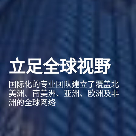
立足全球视野
国际化的专业团队建立了覆盖北
美洲、南美洲、亚洲、欧洲及非
洲的全球网络